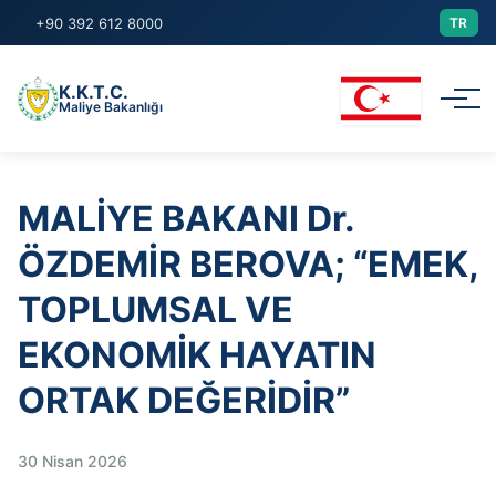
+90 392 612 8000
TR
K.K.T.C.
Maliye Bakanlığı
Kurumsal
MALİYE BAKANI Dr.
ÖZDEMİR BEROVA; “EMEK,
Yasalar/Genelgeler
TOPLUMSAL VE
Duyurular
EKONOMİK HAYATIN
Raporlar
ORTAK DEĞERİDİR”
Başvurular
30 Nisan 2026