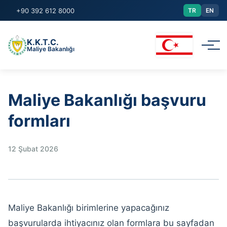
+90 392 612 8000
TR
EN
K.K.T.C.
Maliye Bakanlığı
Kurumsal
Maliye Bakanlığı başvuru
formları
Yasalar/Genelgeler
Duyurular
12 Şubat 2026
Raporlar
Başvurular
Maliye Bakanlığı birimlerine yapacağınız
başvurularda ihtiyacınız olan formlara bu sayfadan