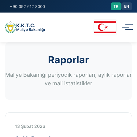
+90 392 612 8000
TR
EN
K.K.T.C.
Maliye Bakanlığı
Kurumsal
Raporlar
Yasalar/Genelgeler
Maliye Bakanlığı periyodik raporları, aylık raporlar
ve mali istatistikler
Duyurular
Raporlar
Başvurular
13 Şubat 2026